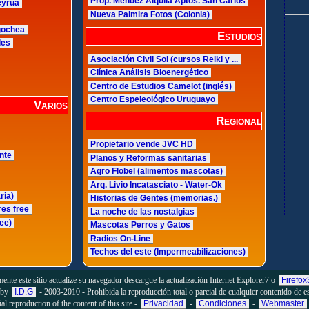
Prop. Mendez Alquila Aptos. San Carlos
eyrua
Nueva Palmira Fotos (Colonia)
ngochea
Estudios
les
Asociación Civil Sol (cursos Reiki y ...
Clínica Análisis Bioenergético
Centro de Estudios Camelot (inglés)
Centro Espeleológico Uruguayo
Varios
Regional
Propietario vende JVC HD
nte
Planos y Reformas sanitarias
Agro Flobel (alimentos mascotas)
Arq. Livio Incatasciato - Water-Ok
ria)
Historias de Gentes (memorias.)
es free
La noche de las nostalgias
ee)
Mascotas Perros y Gatos
Radios On-Line
Techos del este (Impermeabilizaciones)
mente este sitio actualize su navegador descargue la actualización Internet Explorer7 o
Firefox
 by
I.D.G
- 2003-2010 - Prohibida la reproducción total o parcial de cualquier contenido de est
ial reproduction of the content of this site -
Privacidad
-
Condiciones
-
Webmaster