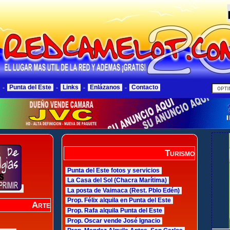
-
Punta del Este
-
Links
-
Enlázanos
-
Contacto
Turismo
Punta del Este fotos y servicios
La Casa del Sol (Chacra Marítima)
La posta de Vaimaca (Rest. Pblo Edén)
Prop. Félix alquila en Punta del Este
Arte
Prop. Rafa alquila Punta del Este
Prop. Oscar vende José Ignacio