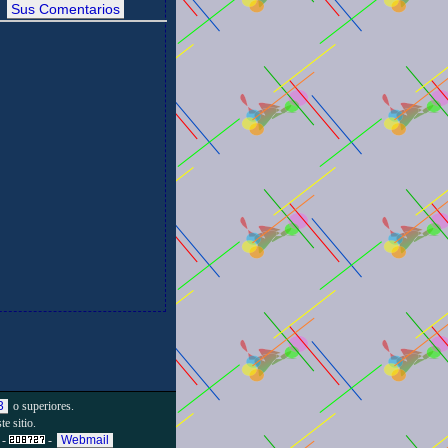
Sus Comentarios
3
o superiores.
e sitio.
-
-
Webmail