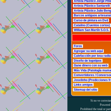
Artista Plástico Jorge Piñ
Artista Plástico Santarelli
Artista Plástico Julio Be
Barcos antiguos artesana
Curso de pintura en Dvd
Catalino (Cuentos cortos)
William San Martín S.O.S.
Foros
Agregar su web aquí
Calefacción por losa radia
Diseño de logotipos
Gane dinero con su web
Más Vida (Patología mama
Convertidores / Conversor
Joselinho (Predicciones fr
Links amigos
Sitemap del sitio
Si no ve correcta
Powered
Prohibited the total or part