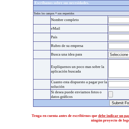
Escríbanos sobre sus necesidades.
Todos los campos * son requeridos
Nombre completo
eMail
País
Rubro de su empresa
Busca una idea para
Explíquenos un poco mas sobre la
aplicación buscada
Cuanto esta dispuesto a pagar por la
solución
Si desea puede enviarnos fotos o
datos gráficos
Tenga en cuenta antes de escribirnos que
debe indicar un pa
ningún proyecto de log