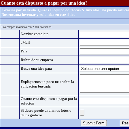
Cuanto está dispuesto a pagar por una idea?
Gracias por su visita. Quizás el equipo de "Ideas & Inventos" no pueda soluc
Nos encanta inventar y es la idea en este sitio.
Los campos marcados con * son necesarios
Nombre completo
eMail
Pais
Rubro de su empresa
Busca una idea para
Expliquenos un poco mas sobre la
aplicacion buscada
Cuanto esta dispuesto a pagar por la
solucion
Si desea puede enviarnos fotos o
datos graficos