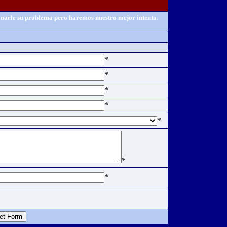
ionarle su problema pero haremos nuestro mejor intento.
*
*
*
*
*
*
*