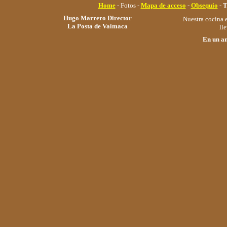
Home
- Fotos -
Mapa de acceso
-
Obsequio
-
T
Hugo Marrero Director
Nuestra cocina e
La Posta de Vaimaca
ll
En un am