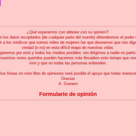
¿Qué esperamos con obtener con su opinión?.
n los datos recopilados (de cualquier parte del mundo) obtendremos el poder
ir a los médicos que somos miles de mujeres las que deseamos que nos diga
verdad (o no) en esta difícil etapa de nuestras vidas.
garemos por este y todos los medios posibles -sin dirigirnos a nadie en parti
o
nuestros seres queridos pueden hacernos más llevadero este tiempo que no
vivir y que
no todas las personas entienden.
tus líneas en este libro de opiniones será posible el apoyo que todas merec
Gracias
A. Granero
Formulario de opinión