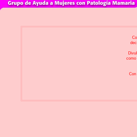
Co
dec
Divul
com
Con 