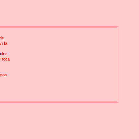
 de
n la
cular-
s toca
emos.