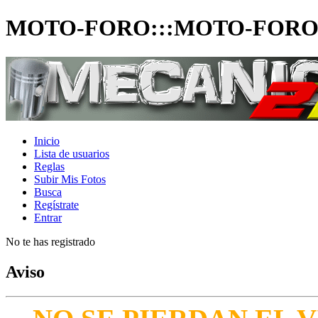
MOTO-FORO:::MOTO-FORO
Inicio
Lista de usuarios
Reglas
Subir Mis Fotos
Busca
Regístrate
Entrar
No te has registrado
Aviso