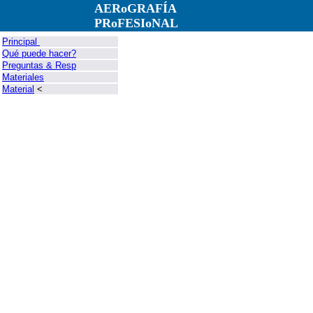
AERoGRAFÍA
PRoFESIoNAL
Principal
Qué puede hacer?
Preguntas & Resp
Materiales
Material
<