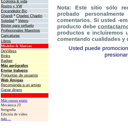
Ecología & vida
Rostro y VW
Nota: Este sitio sólo 
Encendedor Bic
probado personalmente
Ghandi
*
Charles Chaplin
comentarios. Si usted -e
Soledad
*
Velero
Blister para señuelo
producto debe
contactarn
Profesionales Maestros
productos e incluiremos 
Caricaturas
comentando cualidades y 
Libros
Modelos & Marcas
Usted puede promocionar
DeVilbiss
presiona
Binks
Badger
Más aerógrafos
Enviar trabajos
Preguntas de usuarios
Web Amigas
Recomienda a un amigo
Ganar dinero
grafos
Más cursos gratis
Mecánica 2T
Serigrafía
Edición de video
más ....