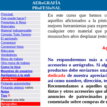
AERoGRAFÍA
PRoFESIoNAL
Principal
En este curso que hemos co
Qué puede hacer?
aquellos aficionados a la pint
Preguntas & Resp
mejores herramientas para expresa
Materiales
cualquier otro material que
Material
indispensable
Compás Todo Terreno
muuuuchos años desplazar (esto
El aerógrafo
Compresor
Compresor fotos
Ag
Máscaras
Vendedores
Mesa de trabajo
No responderemos más a co
Otra mesa de trabajo
accesorios o aerógrafos. Si 
Como lo hice
productos debe enviarnos un
Muestras de usuarios
dedicada
de nuestra apreciac
Agréganos a tu web
Como hacer
así como nombre, dirección, te
Pintando automóviles
Recomendamos a aquellos qu
Pintando objetos
varios
tintas y otros accesorios que a
Notas
Tips
!!
anuncios de patrocinados 
Preparar una tela
comentado sobre compras de ma
Aerografías