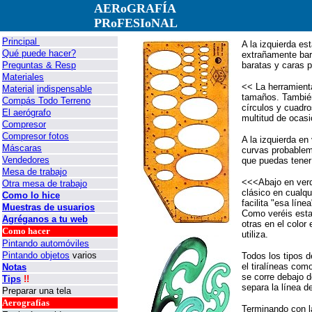
AERoGRAFÍA
PRoFESIoNAL
Principal
A la izquierda es
Qué puede hacer?
extrañamente bara
Preguntas & Resp
baratas y caras 
Materiales
<< La herramienta
Material
indispensable
tamaños. Tambié
Compás Todo Terreno
círculos y cuadr
El aerógrafo
multitud de ocas
Compresor
Compresor fotos
A la izquierda en
Máscaras
curvas probableme
Vendedores
que puedas tener
Mesa de trabajo
<<<Abajo en verde
Otra mesa de trabajo
clásico en cualqu
Como lo hice
facilita "esa líne
Muestras de usuarios
Como veréis estas
Agréganos a tu web
otras en el colo
Como hacer
utiliza.
Pintando automóviles
Pintando objetos
varios
Todos los tipos d
el tiralíneas como
Notas
se corre debajo d
Tips
!!
separa la línea de
Preparar una tela
Aerografías
Terminando con la