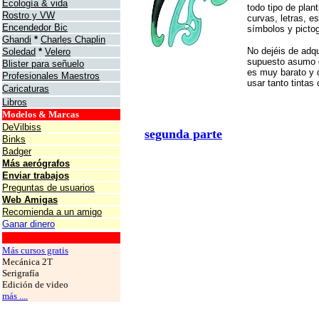
Ecología & vida
todo tipo de plant
Rostro y VW
curvas, letras, e
Encendedor Bic
símbolos y pictog
Ghandi
*
Charles Chaplin
No dejéis de adqu
Soledad
*
Velero
supuesto asumo 
Blister para señuelo
es muy barato y 
Profesionales Maestros
usar tanto tintas
Caricaturas
Libros
Modelos & Marcas
DeVilbiss
segunda parte
Binks
Badger
Más aerógrafos
Enviar trabajos
Preguntas de usuarios
Web Amigas
Recomienda a un amigo
Ganar dinero
grafos
Más cursos gratis
Mecánica 2T
Serigrafía
Edición de video
más ....