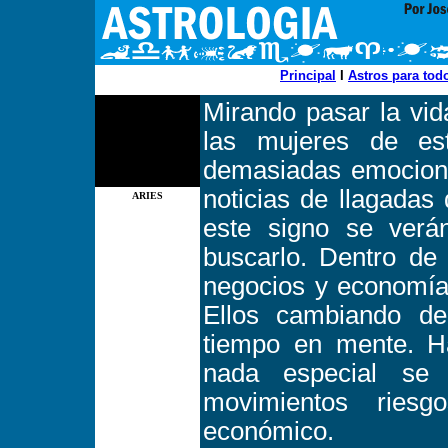
Principal
I
Astros para tod
Mirando pasar la vid
las mujeres de est
demasiadas emocion
noticias de llagada
ARIES
este signo se verán
buscarlo. Dentro de
negocios y economía 
Ellos cambiando de
tiempo en mente. H
nada especial se
movimientos ries
económico.