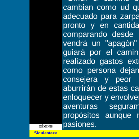
cambian como ud qui
adecuado para zarpa
pronto y en cantid
comparando desde m
vendrá un "apagón"
guiará por el cami
realizado gastos ex
como persona dejan
consejera y peor 
aburrirán de estas c
enloquecer y envolver
aventuras segur
propósitos aunque 
pasiones.
GÉMINIS
Siguiente>>