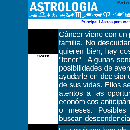
Principal
I
Astros para tod
Cáncer viene con un p
familia. No descuide
quieren bien, hay co
CÁNCER
"tener". Algunas señ
posibilidades de ave
ayudarle en decisione
de sus vidas. Ellos s
atentos a las oport
económicos anticipá
o meses. Posibles
buscan descendencia