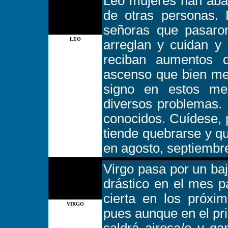
Leo mujeres han aba
de otras personas. 
señoras que pasaro
LEO
arreglan y cuidan y
reciban aumentos d
ascenso que bien mer
signo en estos me
diversos problemas. 
conocidos. Cuídese, 
tiende quebrarse y q
en agosto, septiembr
Virgo pasa por un ba
drástico en el mes p
cierta en los próxi
VIRGO
pues aunque en el pr