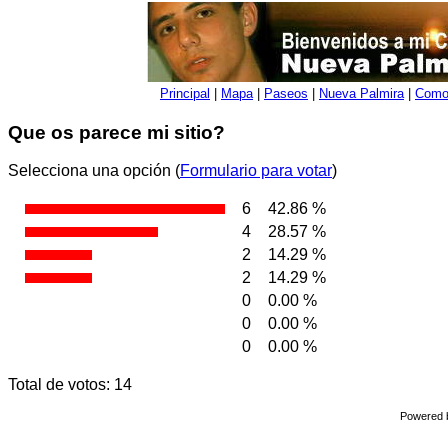
Principal
|
Mapa
|
Paseos
|
Nueva Palmira
|
Como 
Que os parece mi sitio?
Selecciona una opción (
Formulario para votar
)
6
42.86 %
4
28.57 %
2
14.29 %
2
14.29 %
0
0.00 %
0
0.00 %
0
0.00 %
Total de votos: 14
Powered