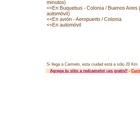
minutos)
<<En Buquebus - Colonia / Buenos Aires (
automóvil)
<<En avión - Aeropuerto / Colonia
<<En automóvil
Si llega a Carmelo, esta ciudad está a sólo 20 Km.
Agrega tu sitio a redcamelot
¡¡es gratis!!
-
Curs