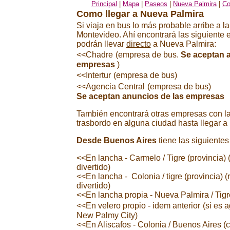
Principal
|
Mapa
|
Paseos
|
Nueva Palmira
|
Co
Como llegar
a Nueva Palmira
Si viaja en bus lo más probable arribe a la
Montevideo. Ahí encontrará las siguiente
podrán llevar
directo
a Nueva Palmira:
<<Chadre
(empresa de bus.
Se aceptan a
empresas
)
<<Intertur
(empresa de bus)
<<Agencia Central
(empresa de bus)
Se aceptan anuncios de las empresas
También encontrará otras empresas con la
trasbordo en alguna ciudad hasta llegar a
Desde Buenos Aires
tiene las siguientes
<<En lancha - Carmelo / Tigre (provincia
divertido)
<<En lancha - Colonia / tigre (provincia)
divertido)
<<En lancha propia - Nueva Palmira / Tigre
<<En velero propio - idem anterior
(si es 
New Palmy City)
<<En Aliscafos - Colonia / Buenos Aires (c