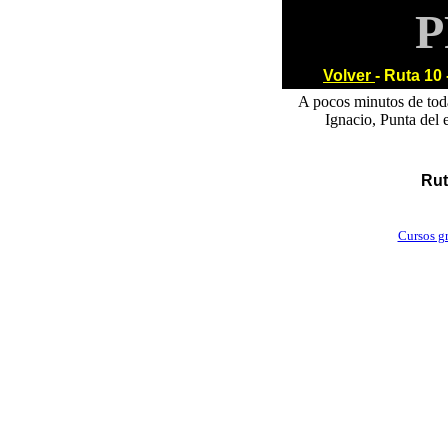
P
Volver
- Ruta 10
A pocos minutos de toda
Ignacio, Punta del e
Rut
Cursos gr