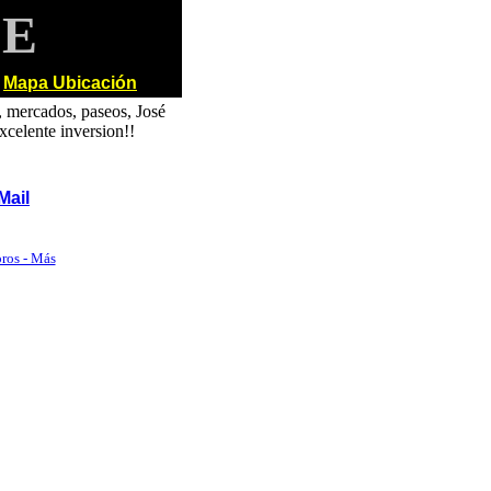
DE
-
Mapa Ubicación
, mercados, paseos, José
Excelente inversion!!
Mail
oros - Más