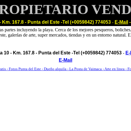
ROPIETARIO VEN
 - Km. 167.8 - Punta del Este -Tel (+0059842) 774053
-
E-Mail
s partes incluyendo la playa. Cerca de los mejores pesqueros, boliches
ste, galerías de arte, super mercados, tiendas y en un entorno natural. 
a 10 - Km. 167.8 - Punta del Este -Tel (+0059842) 774053
-
E-
E-Mail
atis - Fotos Punta del Este - Dueño alquila - La Posta de Vaimaca - Arte en linea - F