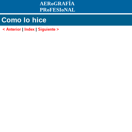
AERoGRAFÍA
PRoFESIoNAL
Como lo hice
< Anterior
|
Index
|
Siguiente >