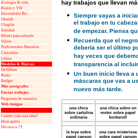
hay trabajos que llevan más
Ecología & vida
Rostro y VW
Encendedor Bic
Siempre vayas a inici
Ghandi
el trabajo en tu cabeza
Chaplin
Soledad
de empezar. Piensa que
Blister para señuelo
Recuerda que el negro 
Velero
Profesionales Maestros
debería ser el último p
Caricatura
hay veces que debemos
Libros
transparencia al inclui
Modelos & Marcas
DeVilbiss
Un buen inicio lleva a 
Binks
máscaras que vas a usa
Badger
Más aerógrafos
nuevo más tarde.
Enviar trabajos
Preguntas de usuarios
Web Amigas
una chica
una chica sobre un
grafos
sobre cartulina
motor sobre papel
Cuanto vale una idea?
ordinaria
konkeroll
Ideas gratis
Mecánica 2T
la toya sobre
una cara misteriosa
papel canson
sobre papel canson