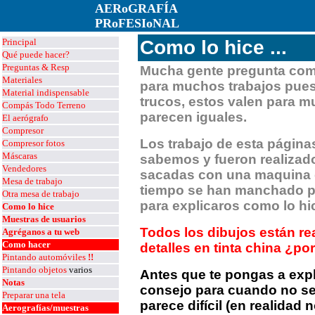
AERoGRAFÍA
PRoFESIoNAL
Principal
Como lo hice ...
Qué puede hacer?
Preguntas & Resp
Mucha gente pregunta como
Materiales
para muchos trabajos pue
Material
indispensable
trucos, estos valen para 
Compás Todo Terreno
parecen iguales.
El aerógrafo
Compresor
Los trabajo de esta págin
Compresor fotos
Máscaras
sabemos y fueron realizado
Vendedores
sacadas con una maquina d
Mesa de trabajo
tiempo se han manchado p
Otra mesa de trabajo
para explicaros como lo hi
Como lo hice
Muestras de usuarios
Todos los dibujos están re
Agréganos a tu web
Como hacer
detalles en tinta china ¿p
Pintando automóviles
!!
Pintando objetos
varios
Antes que te pongas a expl
Notas
consejo para cuando no se
Preparar una tela
parece difícil (en realidad n
Aerografías
/muestras