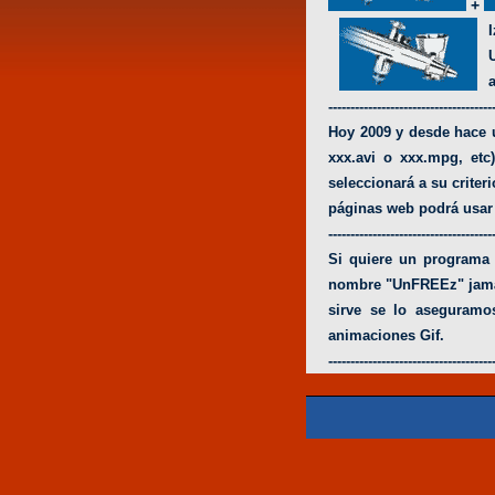
+
-------------------------------------
Hoy 2009 y desde hace u
xxx.avi o xxx.mpg, et
seleccionará a su crite
páginas web podrá usar
-------------------------------------
Si quiere un programa 
nombre "UnFREEz" jamás 
sirve se lo aseguramo
animaciones Gif.
-------------------------------------