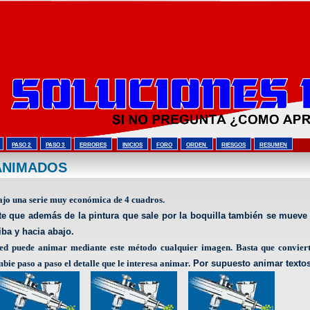
PASO 2
PASO 3
ERRORES
INICIOS
FORO
ORDEN
RIESGOS
RESUMEN
 ANIMADOS
jo una serie muy económica de 4 cuadros.
te que además de la pintura que sale por la boquilla también se mueve l
iba y hacia abajo.
ed puede animar mediante este método cualquier imagen. Basta que conviert
bie paso a paso el detalle que le interesa animar.
Por supuesto animar textos