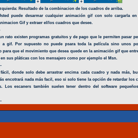
+
+
Izquierda: Resultado de la combinacion de los cuadros de arriba.
Usted puede desarmar cualquier animación gif con solo cargarla en
animacion Gif y extraer el/los cuadros que desee.
-
n rato existen programas gratuitos y de pago que le permiten pasar pe
c) a gif. Por supuesto no puede psara toda la película sino unos p
rio para que el movimiento que desea quede en la animación gif que entr
 en sus pláticas con los mensajero como por ejemplo el Msn.
--
fácil, donde solo debe arrastrar encima cada cuadro y nada más, bus
encotrará nada más facil, eso si solo tiene la opción de retardar los
s.
Los escaners también suelen tener dentro del software pequeño
--