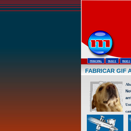
PRINCIPAL
PASO 0
PASO 1
FABRICAR GIF
Aba
No
arr
Ust
cam