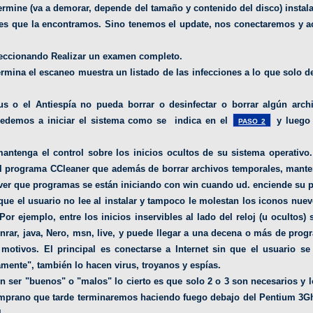
termine (va a demorar, depende del tamaño y contenido del disco) instala
i es que la encontramos. Sino tenemos el update, nos conectaremos y a
eccionando Realizar un examen completo.
mina el escaneo muestra un listado de las infecciones a lo que solo 
us o el Antiespía no pueda borrar o desinfectar o borrar algún archi
cedemos a iniciar el sistema como se indica en el
y luego 
PASO 2
ntenga el control sobre los inicios ocultos de su sistema operativo.
el programa CCleaner que además de borrar archivos temporales, manten
ver que programas se están iniciando con win cuando ud. enciende su p
ue el usuario no lee al instalar y tampoco le molestan los iconos nuevo
Por ejemplo, entre los inicios inservibles al lado del reloj (u ocultos
nrar, java, Nero, msn, live, y puede llegar a una decena o más de prog
s motivos. El principal es conectarse a Internet sin que el usuario se
amente", también lo hacen virus, troyanos y espías.
n ser "buenos" o "malos" lo cierto es que solo 2 o 3 son necesarios y l
emprano que tarde terminaremos haciendo fuego debajo del Pentium 3