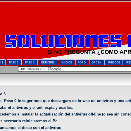
O 1
PASO 2
PASO 3
ERRORES
INICIOS
FORO
ORDEN
RIESGOS
RE
o 3
el Paso 0 le sugerimos que descargara de la web un antivirus y una ant
alar el antivirus y el anti-espía y usarlos.
cedemos a instalar la actualización del antivirus off-line (o sea sin conec
es necesario reiniciaremos el Pc.
aneamos el disco con el antivirus