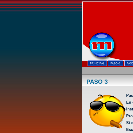
PRINCIPAL
PASO 0
PAS
PASO 3
Pas
En 
inst
Pro
Si 
Esc