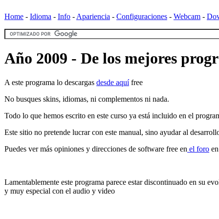
Home
-
Idioma
-
Info
-
Apariencia
-
Configuraciones
-
Webcam
-
Do
Año 2009 - De los mejores prog
A este programa lo descargas
desde aquí
free
No busques skins, idiomas, ni complementos ni nada.
Todo lo que hemos escrito en este curso ya está incluido en el progra
Este sitio no pretende lucrar con este manual, sino ayudar al desarrol
Puedes ver más opiniones y direcciones de software free en
el foro
en
Lamentablemente este programa parece estar discontinuado en su evolu
y muy especial con el audio y video