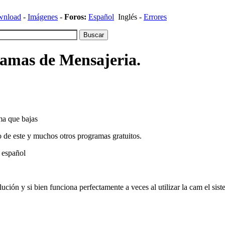
wnload
-
Imágenes
-
Foros
:
Español
Inglés -
Errores
ramas de Mensajeria.
ma que bajas
lo de este y muchos otros programas gratuitos.
 español
ción y si bien funciona perfectamente a veces al utilizar la cam el sis