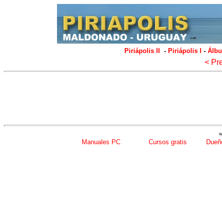
Piriápolis II
-
Piriápolis I
-
Álbu
< Pr
w
Manuales PC
Cursos gratis
Dueño