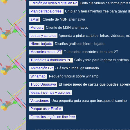
Edición de video digital en Pc
Edita tus videos de forma profe
Plan de trabajo free
Un plan y herramientas free para ganar d
aMsn
Cliente de MSN alternativo
Mercury
Cliente de MSN alternativo
Letras y carteles
Aprenda a pintar carteles, letras, vidrieras, m
Hierro forjado
Diseños gratis en hierro forjado
Mecanica motos 2T
Todo sobre mecánica de motos 2T
Tutoriales & manuales PC
Guía y foro para reparar el sistema
Animación Gif
- Básico tutorial gif animado
Winamap
Pequeño tutorial sobre winamp
Truco Uruguayo
El mejor juego de cartas que puedes apren
Ideas. inventos y guiones
Vocaciones
Una pequeña guia para que busques el camino
Porque usar Firefox
Ejercicios inglés on line free