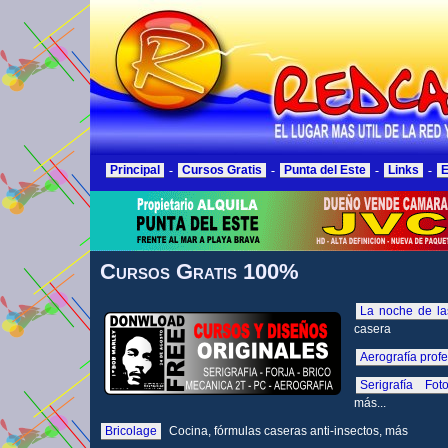
Principal
-
Cursos Gratis
-
Punta del Este
-
Links
-
E
Cursos Gratis 100%
La noche de la
casera
Aerografía profe
Serigrafía Foto
más...
Bricolage
Cocina, fórmulas caseras anti-insectos, más