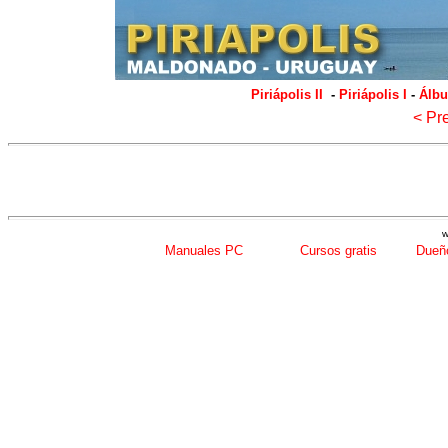
Piriápolis II
-
Piriápolis I
-
Álbu
< Pr
w
Manuales PC
Cursos gratis
Dueño