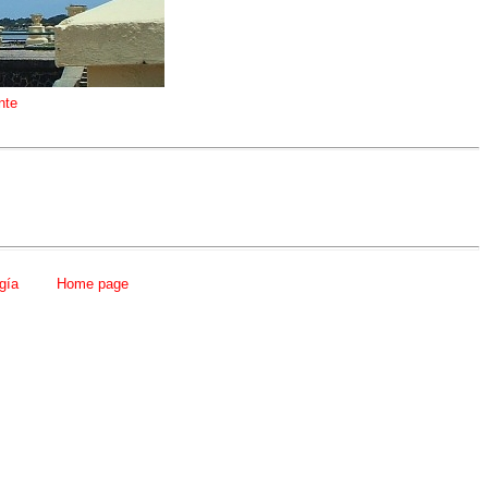
nte
gía
Home page