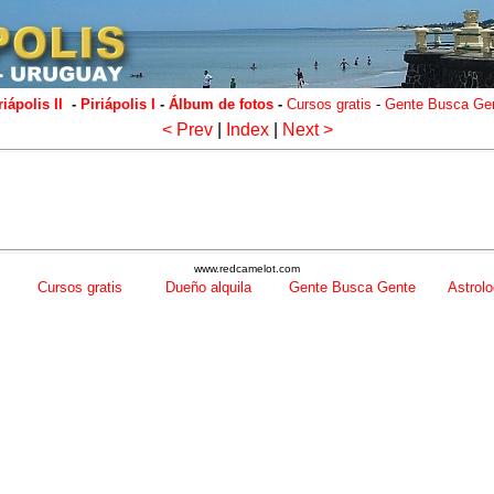
riápolis II
-
Piriápolis I
-
Álbum de fotos
-
Cursos gratis
-
Gente Busca Ge
< Prev
|
Index
|
Next >
www.redcamelot.com
Cursos gratis
Dueño alquila
Gente Busca Gente
Astrolo