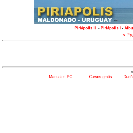
Piriápolis II
-
Piriápolis I
-
Álbu
< Pr
w
Manuales PC
Cursos gratis
Dueño