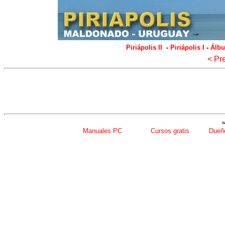
Piriápolis II
-
Piriápolis I
-
Álbu
< Pr
w
Manuales PC
Cursos gratis
Dueño