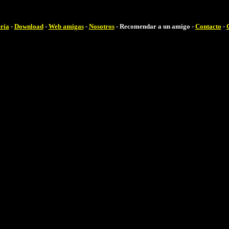
ría
-
Download
-
Web amigas
-
Nosotros
- Recomendar a un amigo -
Contacto
-