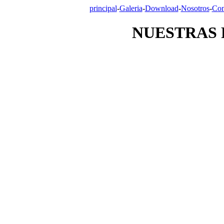
principal
-
Galeria
-
Download
-
Nosotros
-
Com
NUESTRAS