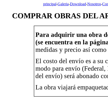
principal
-
Galeria
-
Download
-
Nosotros
-
Com
COMPRAR OBRAS DEL AR
Para adquirir una obra d
(se encuentra en la págin
medidas y precio así como 
El costo del envío es a su 
modo para envío (Federal, D
del envío) será abonado con
La obra viajará empaqueta