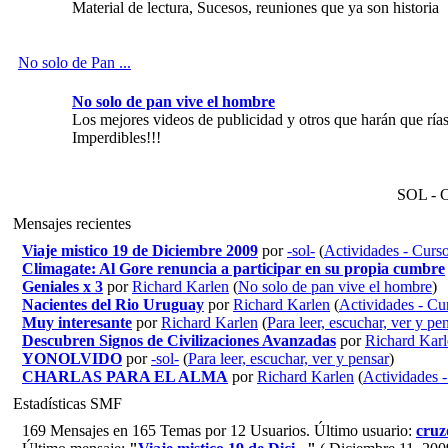
Material de lectura, Sucesos, reuniones que ya son historia
No solo de Pan ...
No solo de pan vive el hombre
Los mejores videos de publicidad y otros que harán que rías
Imperdibles!!!
SOL - C
Mensajes recientes
Viaje mistico 19 de Diciembre 2009
por
-sol-
(
Actividades - Curso
Climagate: Al Gore renuncia a participar en su propia cumbre
Geniales x 3
por
Richard Karlen
(
No solo de pan vive el hombre
)
Nacientes del Rio Uruguay
por
Richard Karlen
(
Actividades - Cur
Muy interesante
por
Richard Karlen
(
Para leer, escuchar, ver y pe
Descubren Signos de Civilizaciones Avanzadas
por
Richard Kar
YONOLVIDO
por
-sol-
(
Para leer, escuchar, ver y pensar
)
CHARLAS PARA EL ALMA
por
Richard Karlen
(
Actividades -
Estadísticas SMF
169 Mensajes en 165 Temas por 12 Usuarios. Último usuario:
cruz