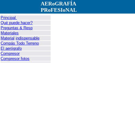
AERoGRAFÍA
PRoFESIoNAL
Principal
Qué puede hacer?
Preguntas & Resp
Materiales
Material
indispensable
Compás Todo Terreno
El aerógrafo
Compresor
Compresor fotos