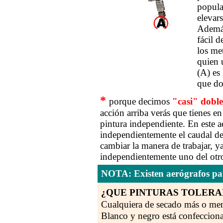
popula
elevar
Además
fácil d
los me
quien u
(A) es 
que do
*
porque decimos
"casi" doble
acción arriba verás que tienes en
pintura independiente. En este a
independientemente el caudal de 
cambiar la manera de trabajar, 
independientemente uno del otr
NOTA: Existen aerógrafos pa
¿QUE PINTURAS TOLERA
Cualquiera de secado más o men
Blanco y negro está confeccion