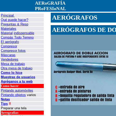
AERoGRAFÍA
PRoFESIoNAL
Principal
AERÓGRAFOS
Qué puede hacer?
Preguntas & Resp
AERÓGRAFOS DE DO
Materiales
Material
indispensable
Compás Todo Terreno
El aerógrafo
Compresor
Compresor fotos
Máscaras
Vendedores
Mesa de trabajo
Otra mesa de trabajo
Como lo hice
Muestras de usuarios
Agréganos a tu web
Como hacer
Pintando automóviles
Pintando objetos
varios
Notas
Tips
!!
Preparar una tela
Aerografías