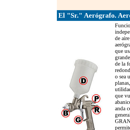
El "Sr." Aerógrafo. Aer
Funcio
indepe
de air
aerógr
que us
grande
de la 
redond
o sea u
planas
utilid
que vu
abanico
anda c
genera
GRANNN
permite