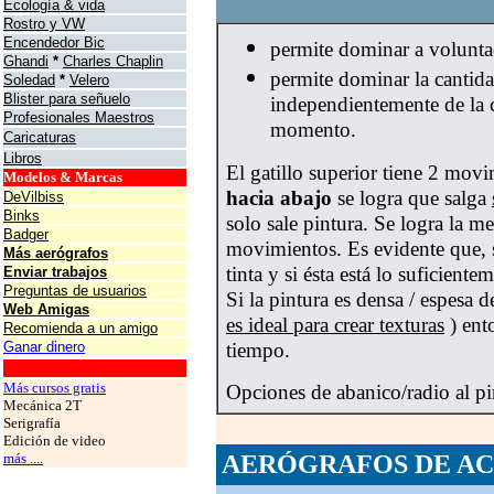
Ecología & vida
Rostro y VW
Encendedor Bic
permite dominar a voluntad
Ghandi
*
Charles Chaplin
permite dominar la cantidad
Soledad
*
Velero
Blister para señuelo
independientemente de la
Profesionales Maestros
momento.
Caricaturas
Libros
El gatillo superior tiene 2 mov
Modelos & Marcas
hacia abajo
se logra que salga
DeVilbiss
Binks
solo sale pintura. Se logra la m
Badger
movimientos. Es evidente que, s
Más aerógrafos
tinta y si ésta está lo suficient
Enviar trabajos
Preguntas de usuarios
Si la pintura es densa / espesa 
Web Amigas
es ideal para crear texturas
) ent
Recomienda a un amigo
Ganar dinero
tiempo.
grafos
Más cursos gratis
Opciones de abanico/radio al pi
Mecánica 2T
Serigrafía
Edición de video
más ....
AERÓGRAFOS DE AC