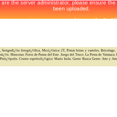
 Serigrafï¿½a fotogrï¿½fica, Mecï¿½nica 2T, Pintar letras y carteles, Bricolage,
 mï¿½s. Mascotas. Fotos de Punta del Este. Juego del Truco. La Posta de Vaimaca.
 Piriï¿½polis. Centro espeleolï¿½gico Mario Isola. Gente Busca Gente. Arte y 