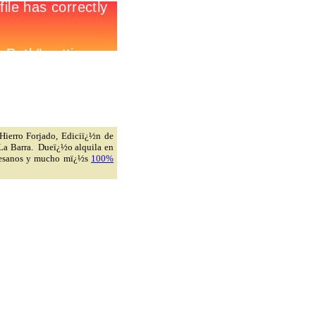
 Hierro Forjado, Ediciï¿½n de
 La Barra. Dueï¿½o alquila en
Artesanos y mucho mï¿½s
100%