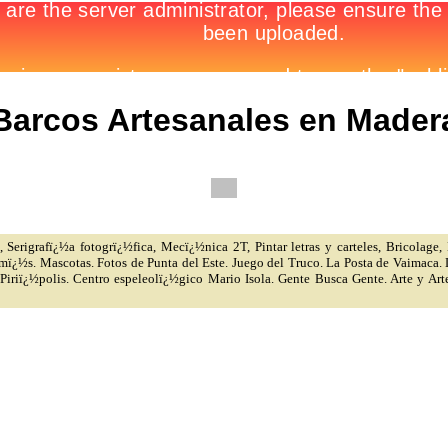
Barcos Artesanales en Mader
 Serigrafï¿½a fotogrï¿½fica, Mecï¿½nica 2T, Pintar letras y carteles, Bricolage,
 mï¿½s. Mascotas. Fotos de Punta del Este. Juego del Truco. La Posta de Vaimaca.
 Piriï¿½polis. Centro espeleolï¿½gico Mario Isola. Gente Busca Gente. Arte y 