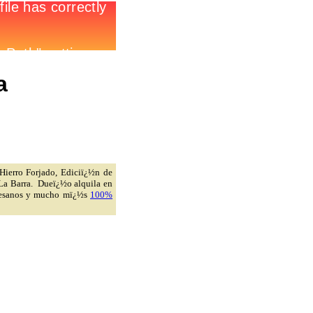
a
 Hierro Forjado, Ediciï¿½n de
 La Barra. Dueï¿½o alquila en
Artesanos y mucho mï¿½s
100%