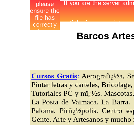
Barcos Arte
Cursos Gratis
:
Aerografï¿½a, Se
Pintar letras y carteles, Bricolag
Tutoriales PC y mï¿½s. Mascotas.
La Posta de Vaimaca. La Barra.
Paloma. Piriï¿½polis. Centro e
Gente. Arte y Artesanos y much