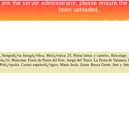
 Serigrafï¿½a fotogrï¿½fica, Mecï¿½nica 2T, Pintar letras y carteles, Bricolage,
 mï¿½s. Mascotas. Fotos de Punta del Este. Juego del Truco. La Posta de Vaimaca.
 Piriï¿½polis. Centro espeleolï¿½gico Mario Isola. Gente Busca Gente. Arte y 