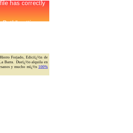
 Hierro Forjado, Ediciï¿½n de
 La Barra. Dueï¿½o alquila en
Artesanos y mucho mï¿½s
100%