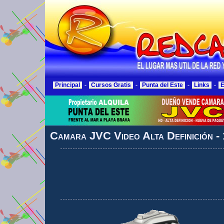
Principal
-
Cursos Gratis
-
Punta del Este
-
Links
-
E
Camara JVC Video Alta Definición - 