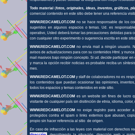
Todo material
(
fotos, originales, ideas, inventos, gráficos, p
comercial contenido en este sitio debe tener una referencia visibl
WWW.REDCAMELOT.COM
no se hace responsable de los con
sugeridos en algunos espacios o temas. Ud. es responsable
operativo, Usted deberá tomar las precauciones debidas para c
con cualquier otro experimento o sugerencia escrita en este sitio
WWW.REDCAMELOT.COM
no envía mail a ningún usuario. No
avisos de actualizaciones para con su contenidos Html. y nunca 
mail masivos bajo ningúin concepto. Si ud. decide participar en
y marca la opción recibir noticias es probable reciba un síntes
mes.
WWW.REDCAMELOT.COM
y staff de colaboradores no es res
los contenidos que puedan ocasionar las opiniones, inventos,
todos los espacios y temas contenidos en este sitio.
WWW.REDCAMELOT.COM
es un website sin fines de lucro 
visitante de cualquier país sin disitinción de etnia, idioma, color, r
WWW.REDCAMELOT.COM
no exige registro para acceder a
protegidos contra el spam o links externos que abusan, copia
propio sin hacer referencia al sitio de origen.
En caso de infracción a las leyes con material con derechos 
dirección
describiendo la situación, dirección web y mater