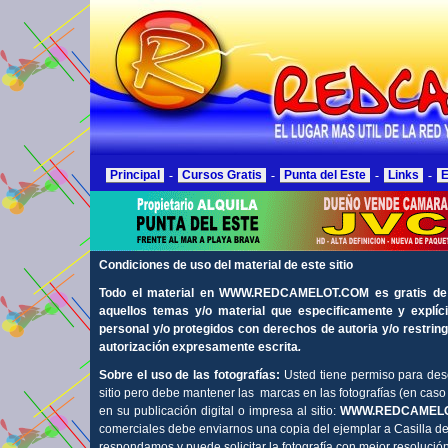
Principal
-
Cursos Gratis
-
Punta del Este
-
Links
-
E
Condiciones de uso del material de este sitio
Todo el material en WWW.REDCAMELOT.COM es gratis de lib
aquellos temas y/o material que especificamente y explí
personal y/o protegidos con derechos de autoria y/o restrin
autorización expresamente escrita
.
Sobre el uso de las fotografías:
Usted tiene permiso para desca
sitio pero debe mantener las marcas en las fotografías (en caso
en su publicación digital o impresa al sitio:
WWW.REDCAMEL
comerciales debe enviarnos una copia del ejemplar a Casilla de
respondamos y puede solicitar la fotografía con mejor resolución