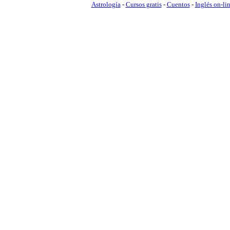
Astrología
-
Cursos gratis
-
Cuentos
-
Inglés on-li