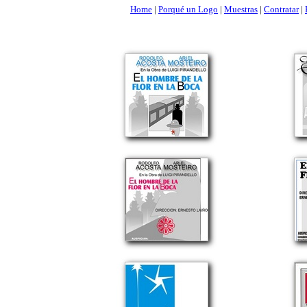
Home
|
Porqué un Logo
|
Muestras
|
Contratar
|