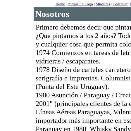
Home
|
Porqué un Logo
|
Muestras
|
Contratar
|
Nosotros
Primero debemos decir que pint
¿Que pintamos a los 2 años? Todo,
y cualquier cosa que permita color
1974 Comienzos en tareas de letri
vidrieras / escaparates.
1978 Diseño de carteles carretero
serigrafía e imprentas. Columnist
(Punta del Este Uruguay).
1980 Asunción / Paraguay / Creat
2001" (principales clientes de la
Líneas Aéreas Paraguayas, Valenti
importador más importante en es
Paraguay en 1980, Whisky Sandy 