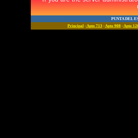
PUNTA DEL ES
Principal
-
Apto 713
-
Apto 908
-
Apto 12