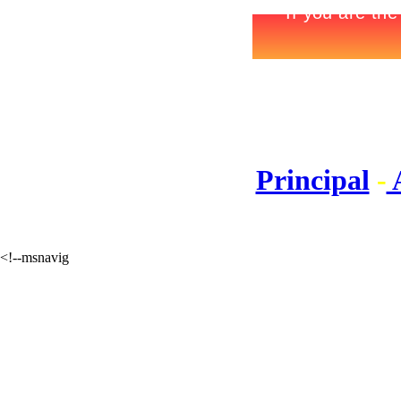
PUNTA
Principal
-
A
<!--msnavig