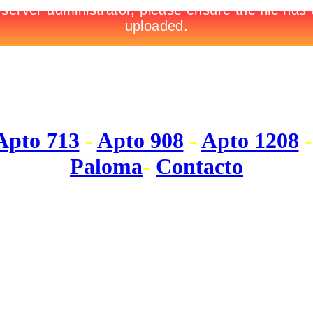
 DEL ESTE Y LA PALOMA (Ur
pto 713
-
Apto 908
-
Apto 1208
Paloma
-
Contacto