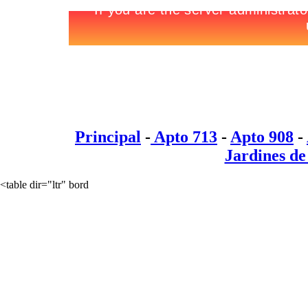
PUNTA DEL ES
Principal
-
Apto 713
-
Apto 908
-
Jardines d
<table dir="ltr" bord