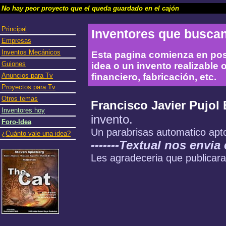
No hay peor proyecto que el queda guardado en el cajón
Principal
Inventores que busca
Empresas
Inventos Mecánicos
Esta pagina comienza en pos
Guiones
idea o un invento realizable
Anuncios para Tv
financiero, fabricación, etc.
Proyectos para Tv
Otros temas
Francisco Javier Pujol
Inventores hoy
invento.
Foro-Idea
Un parabrisas automatico apto
¿Cuánto vale una idea?
-------Textual nos envia e
Les agradeceria que publicar