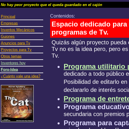
No hay peor proyecto que el queda guardado en el cajón
Contenidos:
Principal
Espacio dedicado para 
Empresas
Inventos Mecánicos
programas de Tv.
Guiones
Quizás algún proyecto pueda 
Anuncios para Tv
Tv no es la idea pero, pero es
Proyectos para Tv
Tv.
Otros temas
Inventores hoy
Programa
utilitario
Foro-Idea
dedicado a todo público 
¿Cuánto vale una idea?
Posibilidad de editarlo en
declararlo de interés socia
Programa
de entret
Programa educativ
secundaria con premios p
Programa para capt