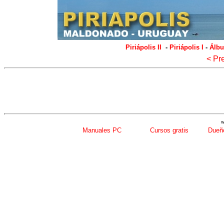
Piriápolis II
-
Piriápolis I
-
Álbu
< Pr
w
Manuales PC
Cursos gratis
Dueño