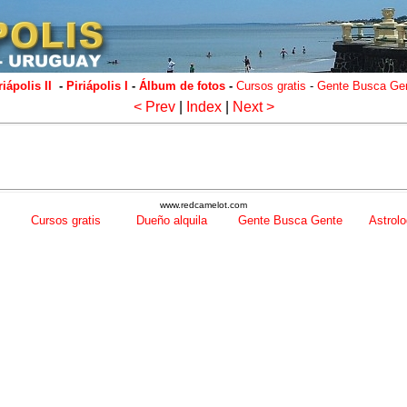
riápolis II
-
Piriápolis I
-
Álbum de fotos
-
Cursos gratis
-
Gente Busca Ge
< Prev
|
Index
|
Next >
www.redcamelot.com
Cursos gratis
Dueño alquila
Gente Busca Gente
Astrolo