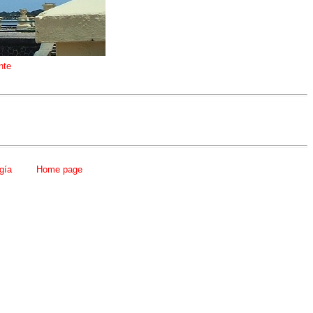
nte
gía
Home page