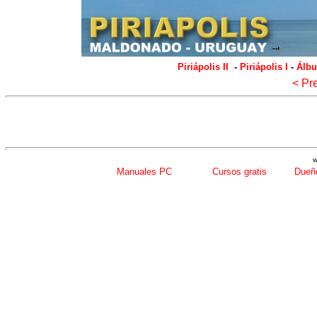
Piriápolis II
-
Piriápolis I
-
Álbu
< Pr
w
Manuales PC
Cursos gratis
Dueño