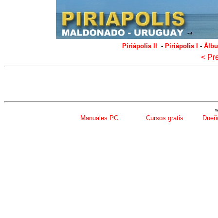
Piriápolis II
-
Piriápolis I
-
Álbu
< Pr
w
Manuales PC
Cursos gratis
Dueño