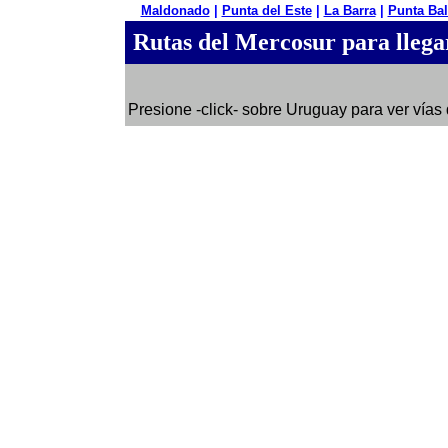
Maldonado
|
Punta del Este
|
La Barra
|
Punta Bal
Rutas del Mercosur para llega
Presione -click- sobre Uruguay para ver vías 