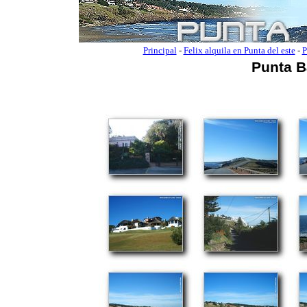
Principal
-
Felix alquila en Punta del este
-
P
Punta B