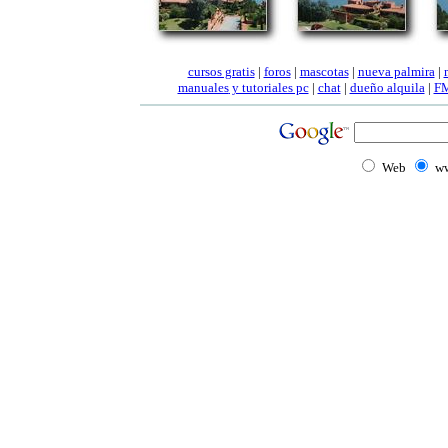
cursos gratis
|
foros
|
mascotas
|
nueva palmira
|
manuales
y tutoriales pc
|
chat
|
dueño alquila
|
FM
Web
ww